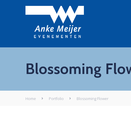
Blossoming Flo
Home
Portfolio
Blossoming Flower