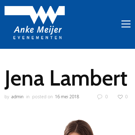
Jena Lambert
by
admin
in
posted on
16 mei 2018
0
0